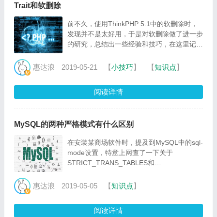
Trait和软删除
前不久，使用ThinkPHP 5.1中的软删除时，
发现并不是太好用，于是对软删除做了进一步
的研究，总结出一些经验和技巧，在这里记录
一下。在技巧中，关于trait的应用引起了我的
注意。
惠达浪
2019-05-21
【
小技巧
】
【
知识点
】
阅读详情
MySQL的两种严格模式有什么区别
在安装某商场软件时，提及到MySQL中的sql-
mode设置，特意上网查了一下关于
STRICT_TRANS_TABLES和
STRICT_ALL_TABLES的区别，记录在此备
用。
惠达浪
2019-05-05
【
知识点
】
阅读详情