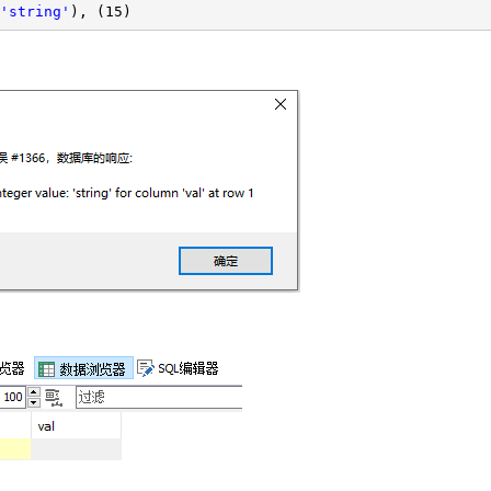
'string'
), (15)