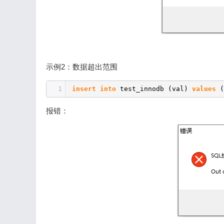
示例2：数据超出范围
1
insert
into
test_innodb (val)
values
(
报错：