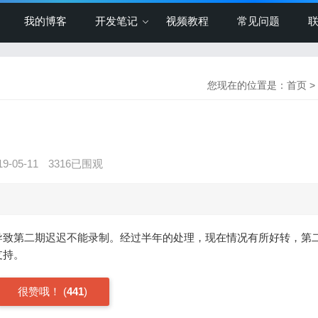
我的博客
开发笔记
视频教程
常见问题
您现在的位置是：
首页
>
-05-11
3316已围观
导致第二期迟迟不能录制。经过半年的处理，现在情况有所好转，第
支持。
很赞哦！
(
441
)