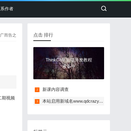
联系作者
点击 排行
广而告之
ThinkCMF后端开发教程
准备中
新课内容调查
二期视频
本站启用新域名www.qdcrazy.cn