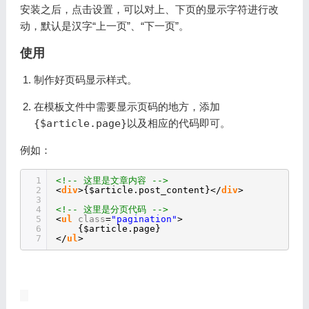
安装之后，点击
设置
，可以对上、下页的显示字符进行改
动，默认是汉字“上一页”、“下一页”。
使用
制作好页码显示样式。
在模板文件中需要显示页码的地方，添加
{$article.page}
以及相应的代码即可。
例如：
1
<!-- 这里是文章内容 -->
2
<
div
>{$article.post_content}</
div
>
3
4
<!-- 这里是分页代码 -->
5
<
ul
class
=
"pagination"
>
6
{$article.page}
7
</
ul
>