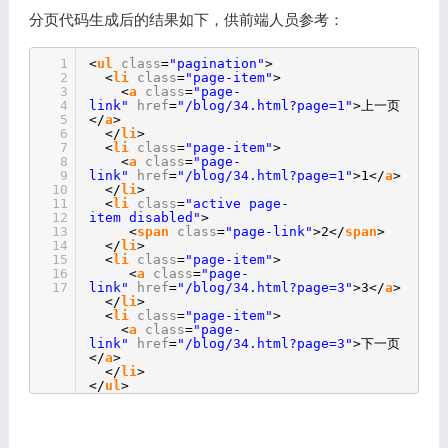
分页代码生成后的结果如下，供前端人员参考：
1
<
ul
class
=
"pagination"
>
2
<
li
class
=
"page-item"
>
3
<
a
class
=
"page-
4
link"
href
=
"/blog/34.html?page=1"
>上一页
5
</
a
>
6
</
li
>
7
<
li
class
=
"page-item"
>
8
<
a
class
=
"page-
9
link"
href
=
"/blog/34.html?page=1"
>1</
a
>
10
</
li
>
11
<
li
class
=
"active page-
12
item disabled"
>
13
<
span
class
=
"page-link"
>2</
span
>
14
</
li
>
15
<
li
class
=
"page-item"
>
16
<
a
class
=
"page-
17
link"
href
=
"/blog/34.html?page=3"
>3</
a
>
</
li
>
<
li
class
=
"page-item"
>
<
a
class
=
"page-
link"
href
=
"/blog/34.html?page=3"
>下一页
</
a
>
</
li
>
</
ul
>