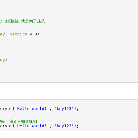
// 实现接口就是为了规范
ey
,
$expire
= 0)
ey
)
crypt(
'Hello world!'
,
'key123'
);
密串，我又不知道规则
crypt(
'Hello world!'
,
'key123'
);