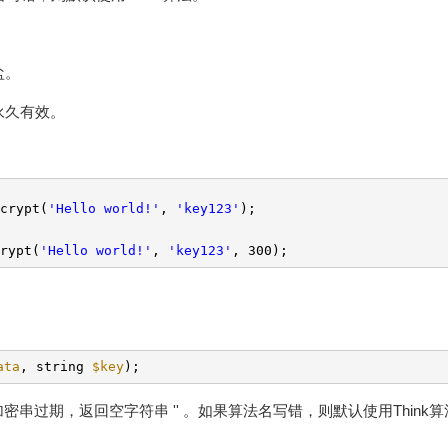
盐。
是永久有效。
crypt(
'Hello world!'
,
'key123'
);
rypt(
'Hello world!'
,
'key123'
, 300);
ata
, string
$key
);
过期，返回空字符串 '' 。如果算法名写错，则默认使用Think算