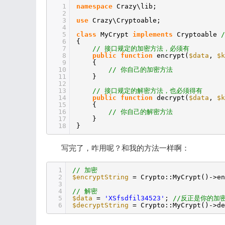
1
namespace
Crazy\lib;
2
3
use
Crazy\Cryptoable;
4
5
class
MyCrypt
implements
Cryptoable
6
{
7
// 接口规定的加密方法，必须有
8
public
function
encrypt(
$data
,
$k
9
{
10
// 你自己的加密方法
11
}
12
13
// 接口规定的解密方法，也必须得有
14
public
function
decrypt(
$data
,
$k
15
{
16
// 你自己的解密方法
17
}
18
}
写完了，咋用呢？和我的方法一样啊：
1
// 加密
2
$encryptString
= Crypto::MyCrypt()->en
3
4
// 解密
5
$data
=
'XSfsdfil34523'
;
//反正是你的加
6
$decryptString
= Crypto::MyCrypt()->de