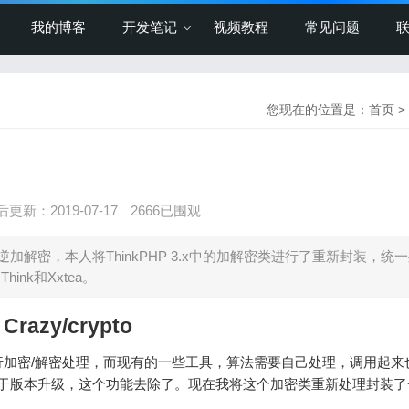
我的博客
开发笔记
视频教程
常见问题
您现在的位置是：
首页
>
更新：2019-07-17
2666已围观
加解密，本人将ThinkPHP 3.x中的加解密类进行了重新封装，统
hink和Xxtea。
Crazy/crypto
加密/解密处理，而现有的一些工具，算法需要自己处理，调用起来
来由于版本升级，这个功能去除了。现在我将这个加密类重新处理封装