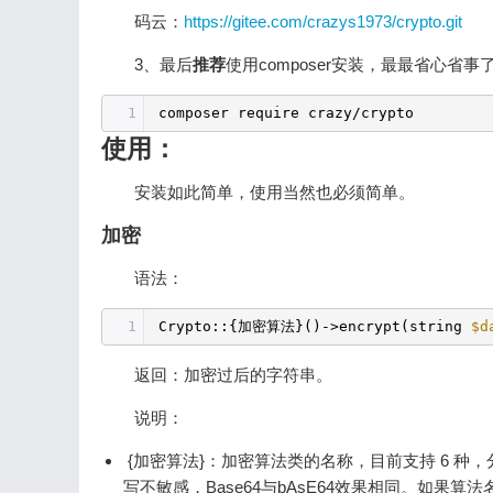
码云：
https://gitee.com/crazys1973/crypto.git
3、最后
推荐
使用composer安装，最最省心省事
1
composer require crazy
/crypto
使用：
安装如此简单，使用当然也必须简单。
加密
语法：
1
Crypto::{加密算法}()->encrypt(string
$d
返回：加密过后的字符串。
说明：
{加密算法}：加密算法类的名称，目前支持 6 种，分别是：`A
写不敏感，Base64与bAsE64效果相同。如果算法