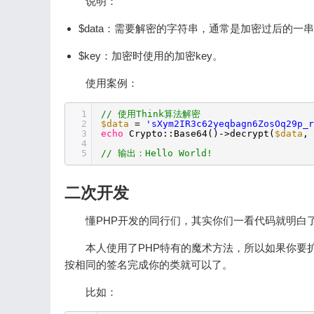
说明：
$data：需要解密的字符串，通常是加密过后的一
$key：加密时使用的加密key。
使用案例：
1
// 使用Think算法解密
2
$data
=
'sXym2IR3c62yeqbagn6ZosOq29p_r
3
echo
Crypto::Base64()->decrypt(
$data
,
4
5
// 输出：Hello World!
二次开发
懂PHP开发的同行们，其实你们一看代码就明白
本人使用了PHP特有的魔术方法，所以如果你要扩展新的
按相同的签名完成你的类就可以了。
比如：