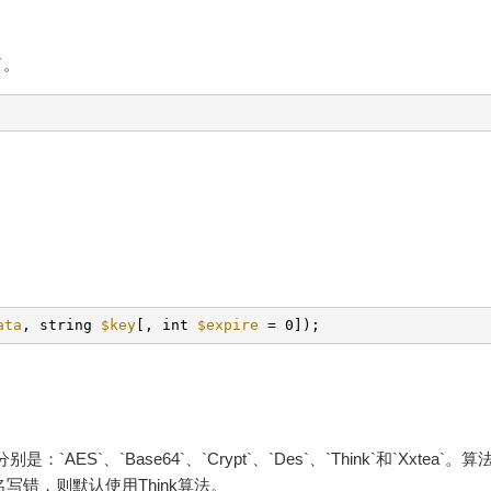
了。
ata
, string
$key
[, int
$expire
= 0]);
ES`、`Base64`、`Crypt`、`Des`、`Think`和`Xxtea`。
名写错，则默认使用Think算法。