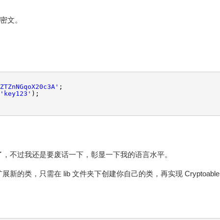
串密文。
ZTZnNGqoX20c3A'
;
'key123'
);
了，不过我还是要废话一下，彰显一下我的语言水平。
类，只需在 lib 文件夹下创建你自己的类，再实现 Cryptoable